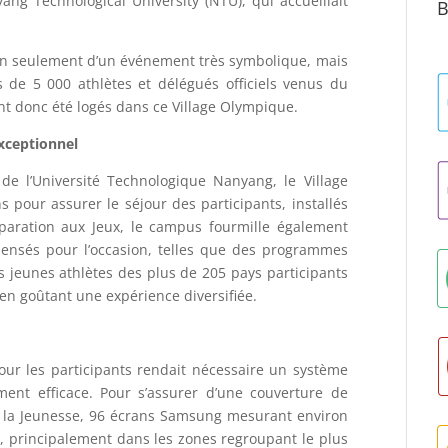
ang Technological University (NTU), qui accueillait
B
 non seulement d’un événement très symbolique, mais
 de 5 000 athlètes et délégués officiels venus du
nt donc été logés dans ce Village Olympique.
exceptionnel
e l’Université Technologique Nanyang, le Village
 pour assurer le séjour des participants, installés
éparation aux Jeux, le campus fourmille également
ensés pour l’occasion, telles que des programmes
es jeunes athlètes des plus de 205 pays participants
 en goûtant une expérience diversifiée.
our les participants rendait nécessaire un système
ent efficace. Pour s’assurer d’une couverture de
de la Jeunesse, 96 écrans Samsung mesurant environ
s, principalement dans les zones regroupant le plus