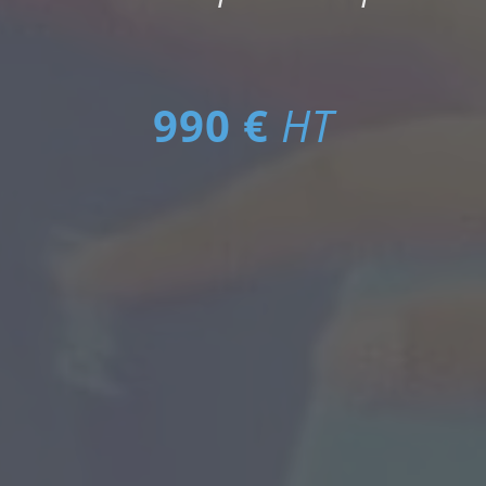
990 €
HT