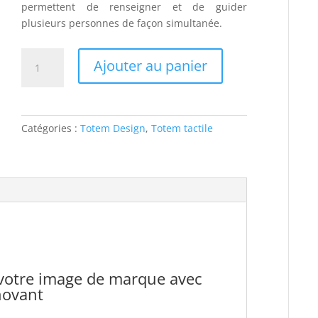
permettent de renseigner et de guider
plusieurs personnes de façon simultanée.
quantité
Ajouter au panier
de
Totem
numérique
55
Catégories :
Totem Design
,
Totem tactile
pouces
votre image de marque avec
novant