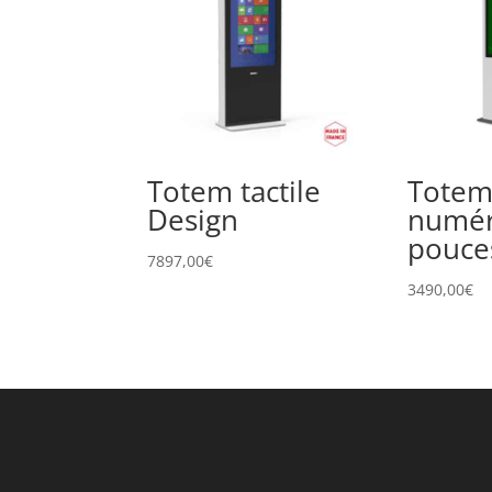
Totem tactile
Tote
Design
numér
pouce
7897,00
€
3490,00
€