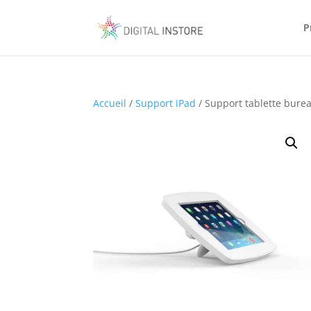
P
Accueil
/
Support iPad
/ Support tablette bure