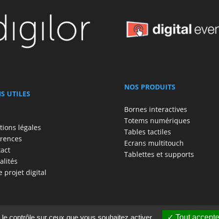
NOS PRODUITS
NS UTILES
Bornes interactives
Totems numériques
ions légales
Tables tactiles
rences
Ecrans multitouch
act
Tablettes et supports
alités
e projet digital
 le contrôle sur ceux que vous souhaitez activer
Tout accepte