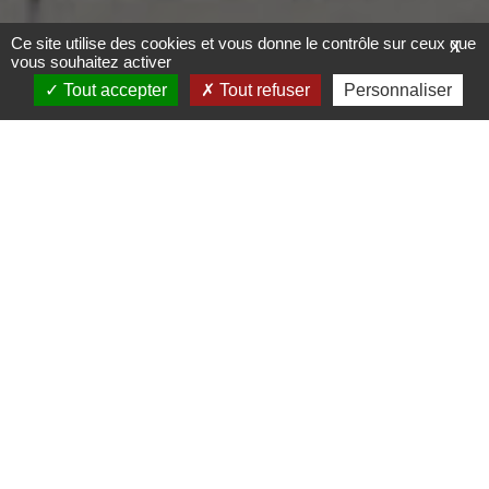
Ce site utilise des cookies et vous donne le contrôle sur ceux que
X
vous souhaitez activer
Tout accepter
Tout refuser
Personnaliser
U
Contexte
Dans un contexte concurrentiel fort, les acteurs
automobiles cherchent à se différencier de la
concurrence.