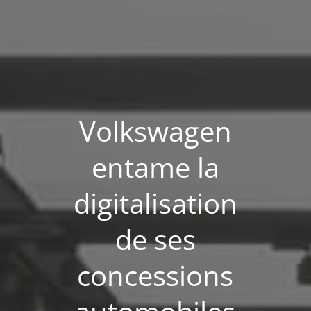
Volkswagen
entame la
digitalisation
de ses
concessions