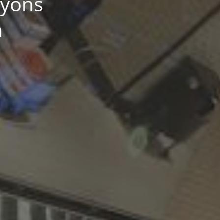
ayons
h